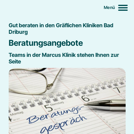
Startseite
Menü
Gut beraten in den Gräflichen Kliniken Bad
Fachbereiche
Driburg
Beratungsangebote
Neurologie
Für Patienten
Teams in der Marcus Klinik stehen Ihnen zur
Orthopädie und Unfallchirurgie
Ablauf der Rehabilitation
Seite
Für Zuweiser
Unterbringung
Jobs
Wahlleistungen
Presse
Begleitpersonen
Verpflegung und Ernährung
Kontakte
Beratungsangebote