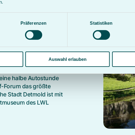
n.
einem Besuch ein.
Präferenzen
Statistiken
 Attraktion darstellt,
Auswahl erlauben
e, die Adlerwarte und das
ußergewöhnlichen
eine halbe Autostunde
rf-Forum das größte
e Stadt Detmold ist mit
ichtmuseum des LWL