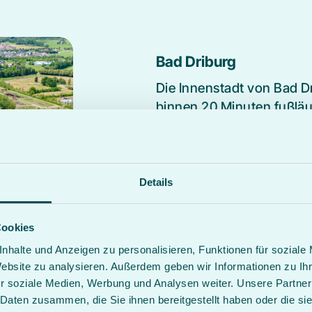
Bad Driburg
Die Innenstadt von Bad Dr
binnen 20 Minuten fußläuf
erhalten Sie an der Rezep
gelegen und gut zu errei
Die Bad Driburger Touristi
Details
Marcus Klinik ihr Progra
Cookies
Rund um Bad Driburg befi
nhalte und Anzeigen zu personalisieren, Funktionen für soziale
Wanderwege. Die nahegel
Website zu analysieren. Außerdem geben wir Informationen zu I
Metern eine hervorragend
r soziale Medien, Werbung und Analysen weiter. Unsere Partner
Hügelland. Die Kreisstadt
 Daten zusammen, die Sie ihnen bereitgestellt haben oder die s
und das UNESCO Weltkult