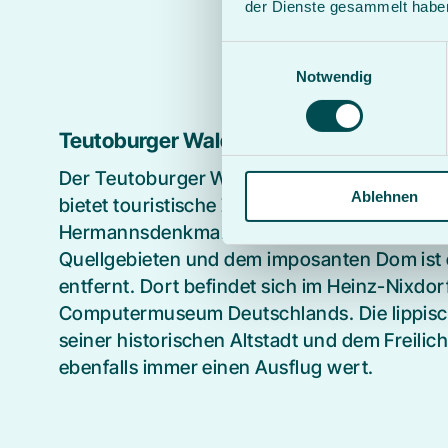
der Dienste gesammelt habe
Einwilligungsauswahl
Notwendig
Teutoburger Wald
Der Teutoburger Wald, der an sich schon eine
Ablehnen
bietet touristische Ziele wie die Externstein
Hermannsdenkmal. Paderborn mit seinen a
Quellgebieten und dem imposanten Dom ist 
entfernt. Dort befindet sich im Heinz-Nixdo
Computermuseum Deutschlands. Die lippisch
seiner historischen Altstadt und dem Freil
ebenfalls immer einen Ausflug wert.