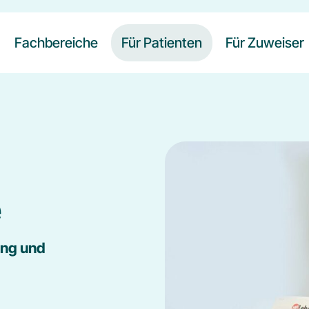
Fachbereiche
Für Patienten
Für Zuweiser
Neurologie
Ablauf der Rehabilitation
Orthopädie und Unfallchirurgie
Unterbringung
Wahlleistungen
e
Begleitpersonen
Verpflegung und Ernährung
ung und
Beratungsangebote
Freizeitangebote