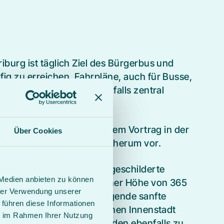
iburg ist täglich Ziel des Bürgerbus und
ig zu erreichen. Fahrpläne, auch für Busse,
tion. Der Bahnhof ist ebenfalls zentral
chen.
k stellt wöchentlich in einem Vortrag in der
Über Cookies
mm in und um Bad Driburg herum vor.
nden sich zahlreiche ausgeschilderte
 Medien anbieten zu können
egene Iburg bietet mit einer Höhe von 365
hrer Verwendung unserer
e Aussicht auf das umliegende sanfte
 führen diese Informationen
 Höxter mit einer malerischen Innenstadt
ie im Rahmen Ihrer Nutzung
urerbe Schloss Corvey laden ebenfalls zu