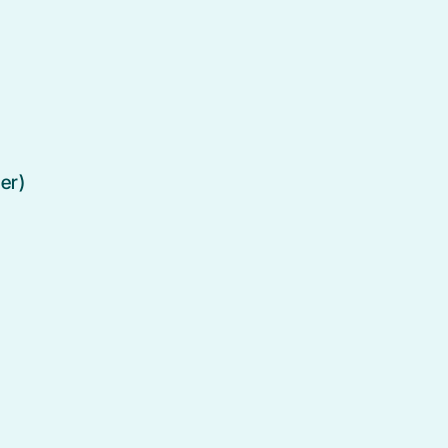
FAQ
Wunsch- und Wahlrecht
:
er)