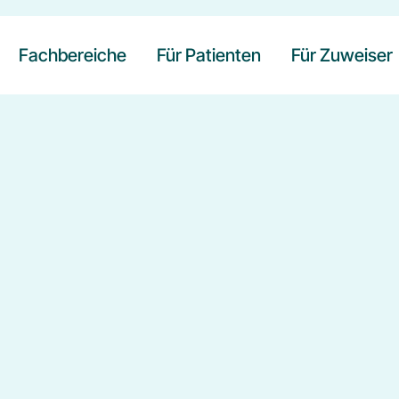
Fachbereiche
Für Patienten
Für Zuweiser
Neurologie
Ablauf der Rehabilitation
Orthopädie und Unfallchirurgie
Unterbringung
Wahlleistungen
Begleitpersonen
Verpflegung und Ernährung
Beratungsangebote
Freizeitangebote